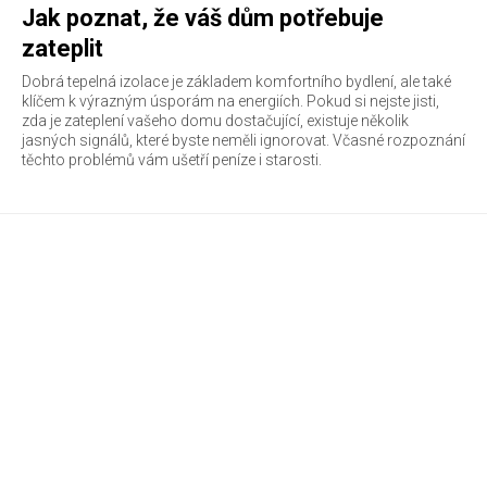
Jak poznat, že váš dům potřebuje
zateplit
Dobrá tepelná izolace je základem komfortního bydlení, ale také
klíčem k výrazným úsporám na energiích. Pokud si nejste jisti,
zda je zateplení vašeho domu dostačující, existuje několik
jasných signálů, které byste neměli ignorovat. Včasné rozpoznání
těchto problémů vám ušetří peníze i starosti.