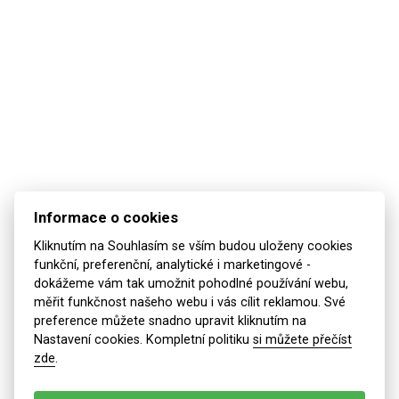
Informace o cookies
Kliknutím na Souhlasím se vším budou uloženy cookies
funkční, preferenční, analytické i marketingové -
Tepelné ztráty v rodinných domech a jak
dokážeme vám tak umožnit pohodlné používání webu,
je řešit
měřit funkčnost našeho webu i vás cílit reklamou. Své
preference můžete snadno upravit kliknutím na
Tepelné ztráty jsou často opomíjeným problémem, který může
Nastavení cookies. Kompletní politiku
si můžete přečíst
výrazně ovlivnit nejen komfort vašeho domova, ale i výdaje na
zde
.
energii. Pokud máte pocit, že váš dům není dostatečně tepelně
izolován, nebo se vám zdá, že teplo rychle uniká, je čas zaměřit
se na účinná řešení, jako je foukaná izolace. V tomto článku se