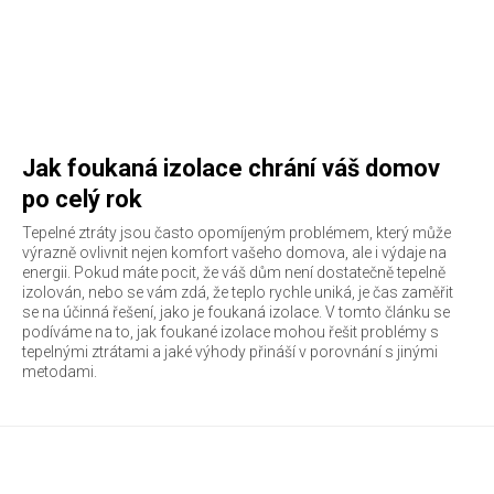
Jak foukaná izolace chrání váš domov
po celý rok
Tepelné ztráty jsou často opomíjeným problémem, který může
výrazně ovlivnit nejen komfort vašeho domova, ale i výdaje na
energii. Pokud máte pocit, že váš dům není dostatečně tepelně
izolován, nebo se vám zdá, že teplo rychle uniká, je čas zaměřit
se na účinná řešení, jako je foukaná izolace. V tomto článku se
podíváme na to, jak foukané izolace mohou řešit problémy s
tepelnými ztrátami a jaké výhody přináší v porovnání s jinými
metodami.