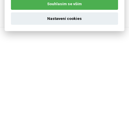
podíváme na to, jak foukané izolace mohou řešit problémy s
Souhlasím se vším
tepelnými ztrátami a jaké výhody přináší v porovnání s jinými
metodami.
Nastavení cookies