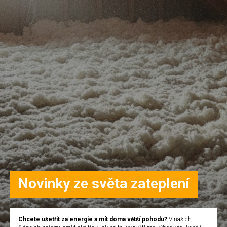
Novinky ze světa zateplení
Chcete ušetřit za energie a mít doma větší pohodu?
V našich