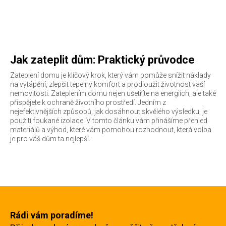
Jak zateplit dům: Praktický průvodce
Zateplení domu je klíčový krok, který vám pomůže snížit náklady
na vytápění, zlepšit tepelný komfort a prodloužit životnost vaší
nemovitosti. Zateplením domu nejen ušetříte na energiích, ale také
přispějete k ochraně životního prostředí. Jedním z
nejefektivnějších způsobů, jak dosáhnout skvělého výsledku, je
použití foukané izolace. V tomto článku vám přinášíme přehled
materiálů a výhod, které vám pomohou rozhodnout, která volba
je pro váš dům ta nejlepší.
Rádi vám poradíme!