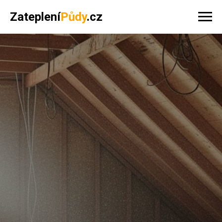
Zateplení
Půdy
.cz