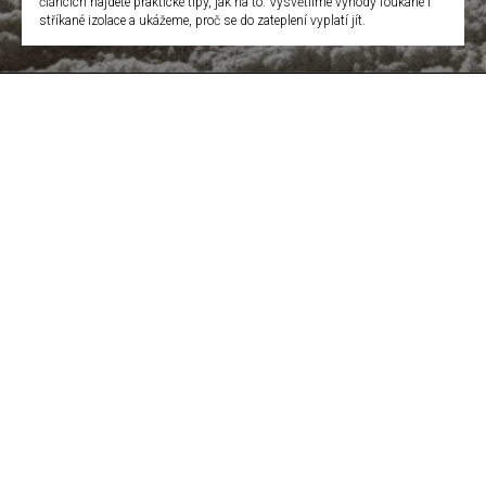
článcích najdete praktické tipy, jak na to. Vysvětlíme výhody foukané i
stříkané izolace a ukážeme, proč se do zateplení vyplatí jít.