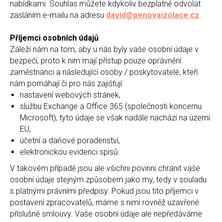
nabídkami. Souhlas můžete kdykoliv bezplatně odvolat
zasláním e-mailu na adresu
david@penovaizolace.cz
.
Příjemci osobních údajů
Záleží nám na tom, aby u nás byly vaše osobní údaje v
bezpečí, proto k nim mají přístup pouze oprávnění
zaměstnanci a následující osoby / poskytovatelé, kteří
nám pomáhají či pro nás zajišťují:
nastavení webových stránek,
službu Exchange a Office 365 (společnosti koncernu
Microsoft), tyto údaje se však nadále nachází na území
EU,
účetní a daňové poradenství,
elektronickou evidenci spisů.
V takovém případě jsou ale všichni povinni chránit vaše
osobní údaje stejným způsobem jako my, tedy v souladu
s platnými právními předpisy. Pokud jsou tito příjemci v
postavení zpracovatelů, máme s nimi rovněž uzavřené
příslušné smlouvy. Vaše osobní údaje ale nepředáváme