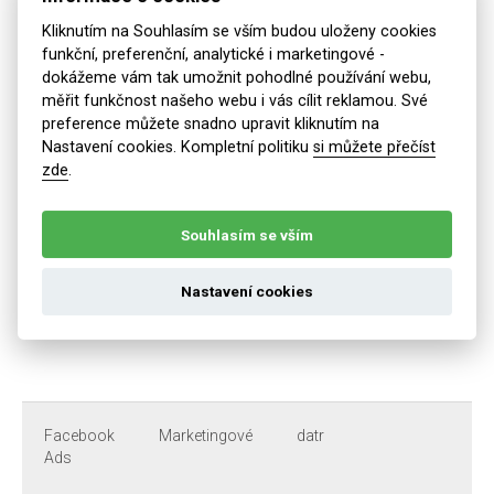
Microsoft
Analytické
_clsk
Kliknutím na Souhlasím se vším budou uloženy cookies
Clarity
funkční, preferenční, analytické i marketingové -
dokážeme vám tak umožnit pohodlné používání webu,
měřit funkčnost našeho webu i vás cílit reklamou. Své
preference můžete snadno upravit kliknutím na
Google
Analytické
1P_JAR
Analytics
Nastavení cookies. Kompletní politiku
si můžete přečíst
zde
.
Souhlasím se vším
Facebook
Marketingové
c_user
Nastavení cookies
Ads
Facebook
Marketingové
datr
Ads