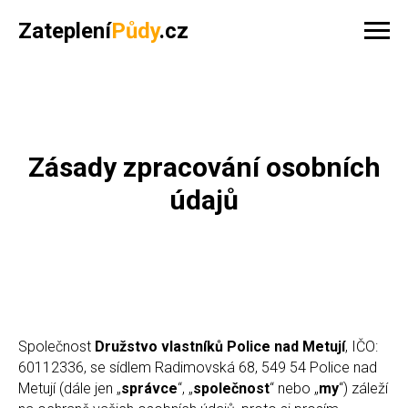
Zateplení
Půdy
.cz
Zásady zpracování osobních
údajů
Společnost
Družstvo vlastníků Police nad Metují
, IČO:
60112336, se sídlem Radimovská 68, 549 54 Police nad
Metují (dále jen „
správce
“, „
společnost
“ nebo „
my
“) záleží