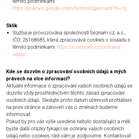
těmito podmínkami:
https://policies.google.com/technologies/ads?hl=cz
.
Sklik
Služba je provozována společností Seznam.cz, a.s.,
IČO: 26168685, která zpracovává cookies v souladu s
těmito podmínkami:
https://o.seznam.cz/ochrana-
udaju/
.
Kde se dozvím o zpracování osobních údajů a mých
právech na více informací?
Aktuální informace o zpracování vašich osobních údajů se
dozvíte vždy prostřednictvím těchto zásad zpracování
osobních údajů. Sledujte proto datum účinnosti prohlášení
na první stránce a zároveň vás o změnách budeme
informovat.
Pokud by pro vás výše uvedené nebylo dostačující a měli
byste další otázky týkající se ochrany vašich osobních
údajů nebo cookies, rádi vám je zodpovíme. Kontaktovat